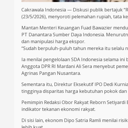
Cakrawala Indonesia — Diskusi publik bertajuk “R
(23/5/2026), menyoroti pelemahan rupiah, tata 
Mantan Menteri Keuangan Fuad Bawazier menduku
PT Danantara Sumber Daya Indonesia. Menurutnya
dan manipulasi harga ekspor.
“Sudah berpuluh-puluh tahun mereka itu selalu ny
Ia menilai pengelolaan SDA Indonesia selama ini 
Anggota DPR RI Mardani Ali Sera menyebut peme
Agrinas Pangan Nusantara.
Sementara itu, Direktur Eksekutif IPO Dedi Kurni
tingginya disparitas harga kebutuhan pokok dan 
Pemimpin Redaksi Obor Rakyat Reborn Setiyardi 
indikator tekanan ekonomi rakyat.
Di sisi lain, ekonom Dipo Satria Ramli menilai ri
lebih kuat.