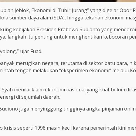
upiah Jeblok, Ekonomi di Tubir Jurang” yang digelar Obor Ra
kelola sumber daya alam (SDA), hingga tekanan ekonomi mas
ng kebijakan Presiden Prabowo Subianto yang mendorong 
, langkah itu penting untuk menghentikan kebocoran pene
olong,” ujar Fuad.
banyak merugikan negara, terutama di sektor batu bara, nike
rintah tengah melakukan “eksperimen ekonomi” melalui Kop
a Syah menilai klaim ekonomi nasional yang kuat belum dir
energi di sejumlah daerah.
Budiono juga menyinggung tingginya angka pinjaman online
siko krisis seperti 1998 masih kecil karena pemerintah kini