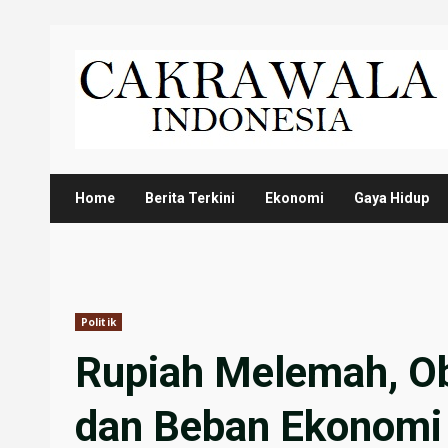
Skip
to
content
Home
Berita Terkini
Ekonomi
Gaya Hidup
Politik
Rupiah Melemah, Ob
dan Beban Ekonomi