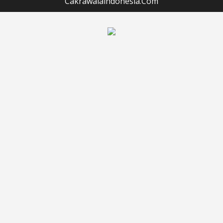
Cakrawalaindonesia.Com