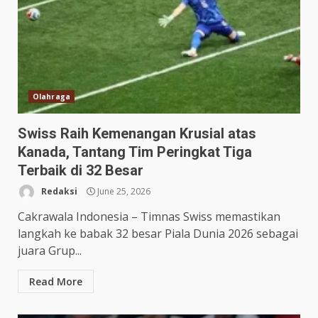
Olahraga
Swiss Raih Kemenangan Krusial atas
Kanada, Tantang Tim Peringkat Tiga
Terbaik di 32 Besar
Redaksi
June 25, 2026
Cakrawala Indonesia – Timnas Swiss memastikan
langkah ke babak 32 besar Piala Dunia 2026 sebagai
juara Grup...
Read More