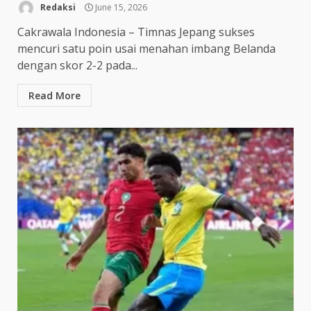
Redaksi
June 15, 2026
Cakrawala Indonesia – Timnas Jepang sukses
mencuri satu poin usai menahan imbang Belanda
dengan skor 2-2 pada...
Read More