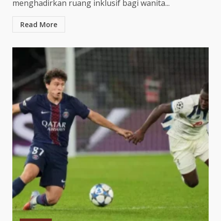
menghadirkan ruang inklusif bagi wanita...
Read More