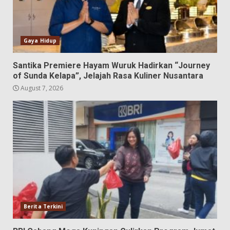
Gaya Hidup
Santika Premiere Hayam Wuruk Hadirkan “Journey
of Sunda Kelapa”, Jelajah Rasa Kuliner Nusantara
August 7, 2026
Berita Terkini