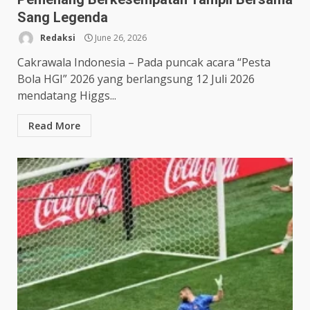
Sang Legenda
Redaksi
June 26, 2026
Cakrawala Indonesia – Pada puncak acara “Pesta
Bola HGI” 2026 yang berlangsung 12 Juli 2026
mendatang Higgs...
Read More