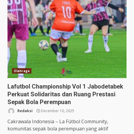
Olahraga
Lafutbol Championship Vol 1 Jabodetabek
Perkuat Solidaritas dan Ruang Prestasi
Sepak Bola Perempuan
Redaksi
December 10, 2025
Cakrawala Indonesia – La Fútbol Community,
komunitas sepak bola perempuan yang aktif