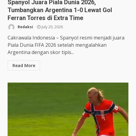
Spanyol Juara Piala Dunia 2026,
Tumbangkan Argentina 1-0 Lewat Gol
Ferran Torres di Extra Time
Redaksi
July 20, 2026
Cakrawala Indonesia – Spanyol resmi menjadi juara
Piala Dunia FIFA 2026 setelah mengalahkan
Argentina dengan skor tipis...
Read More