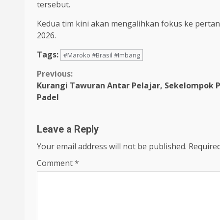
tersebut.
Kedua tim kini akan mengalihkan fokus ke perta
2026.
Tags:
#Maroko #Brasil #Imbang
Continue
Previous:
Kurangi Tawuran Antar Pelajar, Sekelompok 
Reading
Padel
Leave a Reply
Your email address will not be published.
Required
Comment
*