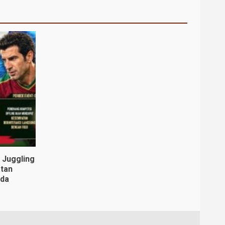
i Juggling
tan
nda