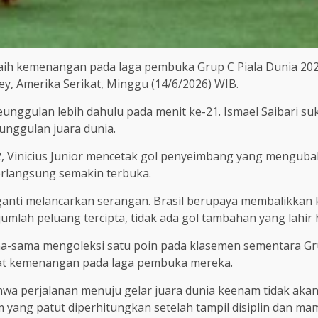
raih kemenangan pada laga pembuka Grup C Piala Dunia 20
sey, Amerika Serikat, Minggu (14/6/2026) WIB.
ggulan lebih dahulu pada menit ke-21. Ismael Saibari s
unggulan juara dunia.
2, Vinicius Junior mencetak gol penyeimbang yang menguba
rlangsung semakin terbuka.
erganti melancarkan serangan. Brasil berupaya membalikka
umlah peluang tercipta, tidak ada gol tambahan yang lahir 
a-sama mengoleksi satu poin pada klasemen sementara Gru
at kemenangan pada laga pembuka mereka.
bahwa perjalanan menuju gelar juara dunia keenam tidak ak
 yang patut diperhitungkan setelah tampil disiplin dan ma