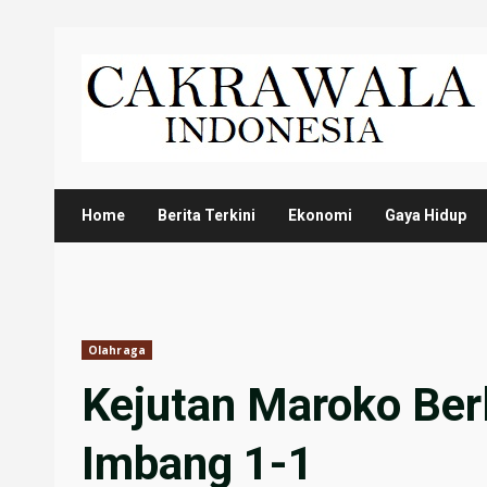
Skip
to
content
Home
Berita Terkini
Ekonomi
Gaya Hidup
Olahraga
Kejutan Maroko Berl
Imbang 1-1