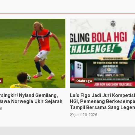
a
Olahraga
rsingkir! Nyland Gemilang,
Luís Figo Jadi Juri Kompetis
Bawa Norwegia Ukir Sejarah
HGI, Pemenang Berkesempa
Tampil Bersama Sang Lege
26
June 26, 2026