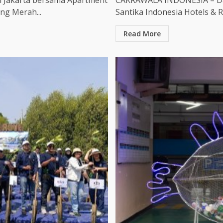
n Jakarta bersama Apartment
CAKRAWALA INDONESIA – Dal
ng Merah...
Santika Indonesia Hotels & R
Read More