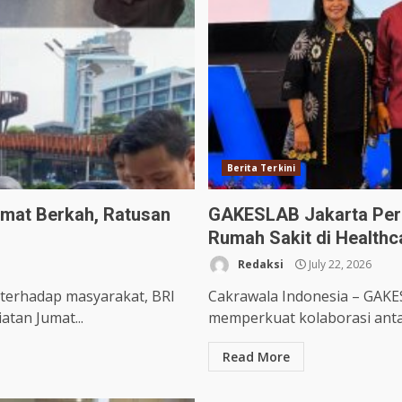
Berita Terkini
umat Berkah, Ratusan
GAKESLAB Jakarta Perku
Rumah Sakit di Healthc
Redaksi
July 22, 2026
 terhadap masyarakat, BRI
Cakrawala Indonesia – GAK
tan Jumat...
memperkuat kolaborasi antar
Read More