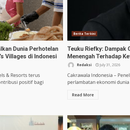
Berita Terkini
alkan Dunia Perhotelan
Teuku Riefky: Dampak G
 Villages di Indonesi
Menengah Terhadap Ke
Redaksi
July 31, 2026
s & Resorts terus
Cakrawala Indonesia – Pene
ribusi positif bagi
perlambatan ekonomi dunia d
Read More