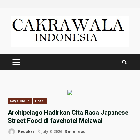
Skip
to
content
PRIMARY
MENU
Gaya Hidup
Hotel
Archipelago Hadirkan Cita Rasa Japanese
Street Food di favehotel Melawai
Redaksi
July 3, 2026
3 min read