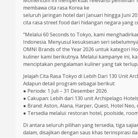
Momentum ini memperkuat relevansi pemilihan Tok
membawa cita rasa Korea ke
seluruh jaringan hotel dari Januari hingga Juni 2
cita rasa street food dari hidangan negara yang 
“Melalui 60 Seconds to Tokyo, kami menghadirka
Indonesia. Menyusul kesuksesan seri sebelumnya,
OMNI Brands of the Year 2026 untuk kategori Ho
kuliner kami berikutnya. Melalui kampanye ini, k
menciptakan pengalaman kuliner yang tak terlupa
Jelajah Cita Rasa Tokyo di Lebih Dari 130 Unit Ar
Adapun detail program sebagai berikut:
● Periode: 1 Juli – 31 Desember 2026
● Cakupan: Lebih dari 130 unit Archipelago Hotels
● Brand: Aston, Alana, Harper, Quest, Hotel Neo, 
● Tersedia melalui: restoran hotel, poolside, roo
Di antara seluruh pilihan yang tersedia, tiga sa
dalam, disajikan dengan saus khas terinspirasi 