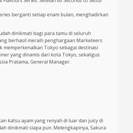
Flavours Series. Setelah 60 Seconds to Seoul
s Series berganti setiap enam bulan, menghadirkan
dah dinikmati bagi para tamu di seluruh
 yang berhasil meraih penghargaan Marketeers
uk memperkenalkan Tokyo sebagai destinasi
iner yang dinamis dari kota Tokyo, sekaligus
assia Pratama, General Manager.
an katsu ayam yang renyah di luar dan juicy di
dah dinikmati siapa pun. Melengkapinya, Sakura