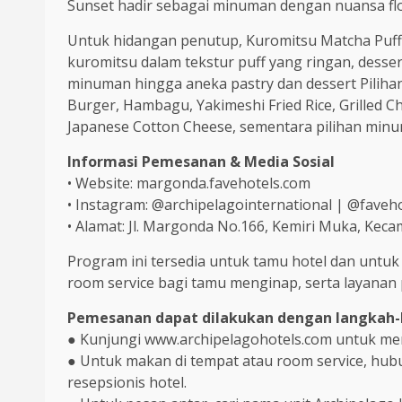
Sunset hadir sebagai minuman dengan nuansa fl
Untuk hidangan penutup, Kuromitsu Matcha Puff
kuromitsu dalam tekstur puff yang ringan, desser
minuman hingga aneka pastry dan dessert Piliha
Burger, Hambagu, Yakimeshi Fried Rice, Grilled 
Japanese Cotton Cheese, sementara pilihan minum
Informasi Pemesanan & Media Sosial
• Website: margonda.favehotels.com
• Instagram: @archipelagointernational | @fave
• Alamat: Jl. Margonda No.166, Kemiri Muka, Keca
Program ini tersedia untuk tamu hotel dan untu
room service bagi tamu menginap, serta layanan p
Pemesanan dapat dilakukan dengan langkah-l
● Kunjungi www.archipelagohotels.com untuk men
● Untuk makan di tempat atau room service, hub
resepsionis hotel.