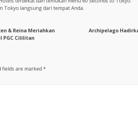
 Hotels terdekat dan temukan menu 60 Seconds to Tokyo.
nan Tokyo langsung dari tempat Anda.
Ren & Reina Meriahkan
Archipelago Hadirka
 PGC Cililitan
 fields are marked
*