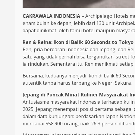
CAKRAWALA INDONESIA
– Archipelago Hotels me
enam bulan ke depan, lebih dari 130 unit Archipel
dapat dinikmati oleh tamu hotel maupun masyar
Ren & Reina: Ikon di Balik 60 Seconds to Tokyo
Ren, pria berdarah Indonesia dan Jepang, dan Rein
satu yang tidak pernah bisa tergantikan: street f
ia rindukan. Sementara itu, Ren menikmati setiap 
Bersama, keduanya menjadi ikon di balik 60 Secon
autentik tanpa harus terbang ke Negeri Sakura.
Jepang di Puncak Minat Kuliner Masyarakat I
Antusiasme masyarakat Indonesia terhadap kuline
2025, Jepang menempati posisi pertama sebagai de
dalam data kunjungan: berdasarkan Japan Nation
mencapai 558.900 orang, naik 26,3 persen diban