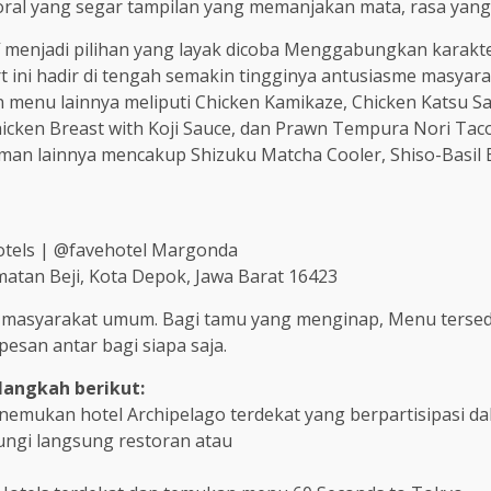
oral yang segar tampilan yang memanjakan mata, rasa yan
 menjadi pilihan yang layak dicoba Menggabungkan karakt
t ini hadir di tengah semakin tingginya antusiasme masyar
n menu lainnya meliputi Chicken Kamikaze, Chicken Katsu S
Chicken Breast with Koji Sauce, dan Prawn Tempura Nori Tac
an lainnya mencakup Shizuku Matcha Cooler, Shiso-Basil Be
hotels | @favehotel Margonda
matan Beji, Kota Depok, Jawa Barat 16423
k masyarakat umum. Bagi tamu yang menginap, Menu tersedi
esan antar bagi siapa saja.
angkah berikut:
emukan hotel Archipelago terdekat yang berpartisipasi da
ungi langsung restoran atau