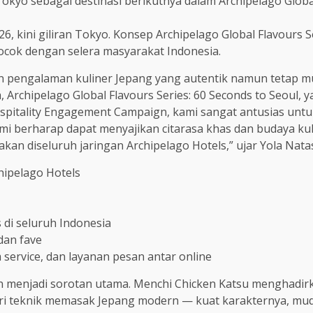
yo sebagai destinasi berikutnya dalam Archipelago Global 
026, kini giliran Tokyo. Konsep Archipelago Global Flavour
cocok dengan selera masyarakat Indonesia.
n pengalaman kuliner Jepang yang autentik namun tetap mu
 Archipelago Global Flavours Series: 60 Seconds to Seoul,
spitality Engagement Campaign, kami sangat antusias unt
ami berharap dapat menyajikan citarasa khas dan budaya kul
kan diseluruh jaringan Archipelago Hotels,” ujar Yola Nat
chipelago Hotels
 di seluruh Indonesia
dan fave
m service, dan layanan pesan antar online
jian menjadi sorotan utama. Menchi Chicken Katsu menghadirk
dari teknik memasak Jepang modern — kuat karakternya, mu