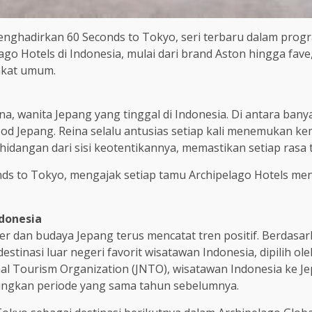
nghadirkan 60 Seconds to Tokyo, seri terbaru dalam progr
ago Hotels di Indonesia, mulai dari brand Aston hingga fave
akat umum.
a, wanita Jepang yang tinggal di Indonesia. Di antara banyak
ood Jepang. Reina selalu antusias setiap kali menemukan kem
hidangan dari sisi keotentikannya, memastikan setiap rasa t
ds to Tokyo, mengajak setiap tamu Archipelago Hotels menje
ndonesia
r dan budaya Jepang terus mencatat tren positif. Berdasar
stinasi luar negeri favorit wisatawan Indonesia, dipilih ol
al Tourism Organization (JNTO), wisatawan Indonesia ke 
dingkan periode yang sama tahun sebelumnya.