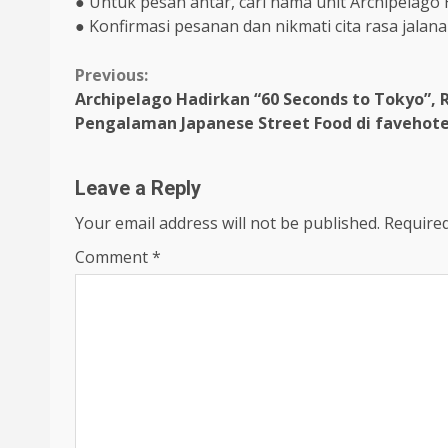
● Untuk pesan antar, cari nama unit Archipelago
● Konfirmasi pesanan dan nikmati cita rasa jala
Continue
Previous:
Archipelago Hadirkan “60 Seconds to Tokyo”, 
Reading
Pengalaman Japanese Street Food di favehotel
Leave a Reply
Your email address will not be published.
Required
Comment
*