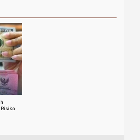
ah
 Risiko