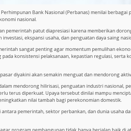
. dari Perhimpunan Bank Nasional (Perbanas) menilai berbag
konomi nasional.
an pemerintah patut diapresiasi karena memberikan dorong
investasi, ekspansi usaha, dan penguatan daya saing nasio
erintah sangat penting agar momentum pemulihan ekonomi
 pada konsistensi pelaksanaan, kepastian regulasi, serta 
pasar diyakini akan semakin menguat dan mendorong aktivi
h dalam mendorong hilirisasi, penguatan industri nasional, 
perlu terus diperkuat. Upaya tersebut dinilai mampu menc
meningkatkan nilai tambah bagi perekonomian domestik.
gi antara pemerintah, sektor perbankan, dan dunia usaha 
i agar program pembangunan tidak hanya berjalan baik di 