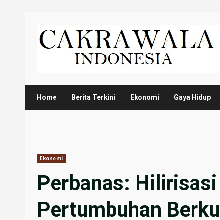
Skip
to
content
Home
Berita Terkini
Ekonomi
Gaya Hidup
Ekonomi
Perbanas: Hilirisas
Pertumbuhan Berkua