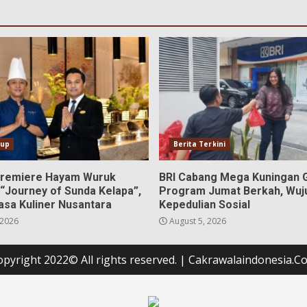
dup
Berita Terkini
Premiere Hayam Wuruk
BRI Cabang Mega Kuningan G
 “Journey of Sunda Kelapa”,
Program Jumat Berkah, Wuj
asa Kuliner Nusantara
Kepedulian Sosial
 2026
August 5, 2026
opyright 2022© All rights reserved.
|
Cakrawalaindonesia.C