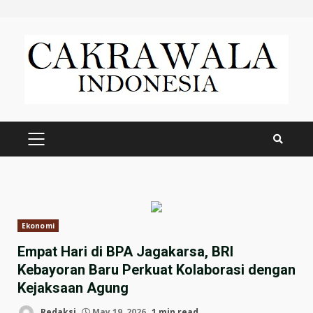
Skip
to
content
PRIMARY
MENU
Ekonomi
Empat Hari di BPA Jagakarsa, BRI
Kebayoran Baru Perkuat Kolaborasi dengan
Kejaksaan Agung
Redaksi
May 19, 2026
1 min read