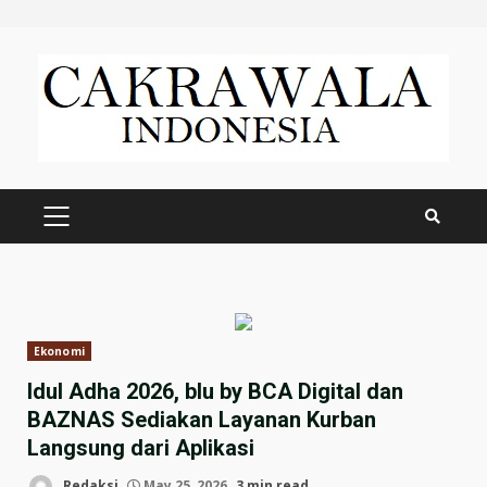
Skip
to
content
PRIMARY
MENU
Ekonomi
Idul Adha 2026, blu by BCA Digital dan
BAZNAS Sediakan Layanan Kurban
Langsung dari Aplikasi
Redaksi
May 25, 2026
3 min read