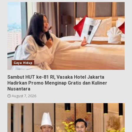
Gaya Hidup
Sambut HUT ke-81 RI, Vasaka Hotel Jakarta
Hadirkan Promo Menginap Gratis dan Kuliner
Nusantara
August 7, 2026