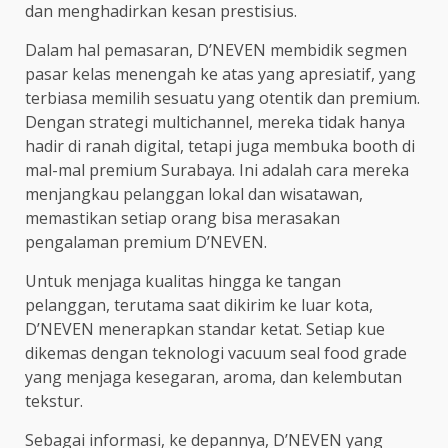
dan menghadirkan kesan prestisius.
Dalam hal pemasaran, D’NEVEN membidik segmen
pasar kelas menengah ke atas yang apresiatif, yang
terbiasa memilih sesuatu yang otentik dan premium.
Dengan strategi multichannel, mereka tidak hanya
hadir di ranah digital, tetapi juga membuka booth di
mal-mal premium Surabaya. Ini adalah cara mereka
menjangkau pelanggan lokal dan wisatawan,
memastikan setiap orang bisa merasakan
pengalaman premium D’NEVEN.
Untuk menjaga kualitas hingga ke tangan
pelanggan, terutama saat dikirim ke luar kota,
D’NEVEN menerapkan standar ketat. Setiap kue
dikemas dengan teknologi vacuum seal food grade
yang menjaga kesegaran, aroma, dan kelembutan
tekstur.
Sebagai informasi, ke depannya, D’NEVEN yang