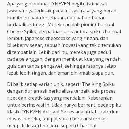
Apa yang membuat D’NEVEN begitu istimewa?
Jawabannya terletak pada inovasi rasa yang berani,
komitmen pada kesehatan, dan bahan-bahan
berkualitas tinggi. Mereka adalah pionir Charcoal
Cheese Spiku, perpaduan unik antara spiku charcoal
lembut, Japanese cheesecake yang ringan, dan
blueberry segar, sebuah inovasi yang tak ditemukan
di tempat lain. Lebih dari itu, mereka juga peduli
pada pelanggan, dengan membuat kue yang rendah
gula dan tanpa pengawet, sehingga rasanya tetap
lezat, lebih ringan, dan aman dinikmati siapa pun.
Di balik setiap varian unik, seperti The King Spiku
dengan durian asli berkualitas terbaik, ada proses
riset dan kreativitas yang mendalam. Keberanian
untuk berinovasi ini tidak hanya berhenti pada spiku
klasik. D’NEVEN Artisant Series adalah laboratorium
inovasi mereka, tempat spiku bertransformasi
menjadi dessert modern seperti Charcoal