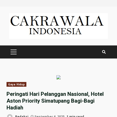
Skip
to
content
PRIMARY
MENU
Gaya Hidup
Peringati Hari Pelanggan Nasional, Hotel
Aston Priority Simatupang Bagi-Bagi
Hadiah
Redaksi
September 6, 2025
1 min read