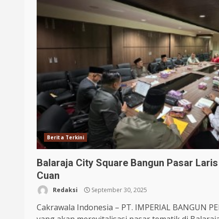
Berita Terkini
Balaraja City Square Bangun Pasar Lari
Cuan
Redaksi
September 30, 2025
Cakrawala Indonesia – PT. IMPERIAL BANGUN P