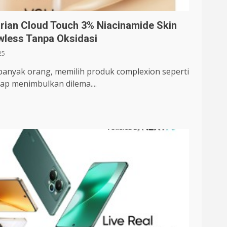
rian Cloud Touch 3% Niacinamide Skin
awless Tanpa Oksidasi
25
banyak orang, memilih produk complexion seperti
rap menimbulkan dilema....