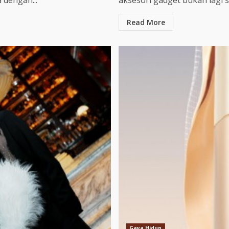
 dengan...
aksesori gadget bukan lagi s
Read More
Gaya Hidup