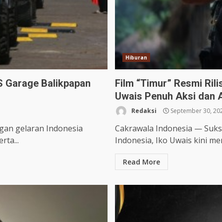
Hiburan
S Garage Balikpapan
Film “Timur” Resmi Rili
Uwais Penuh Aksi dan A
Redaksi
September 30, 20
gan gelaran Indonesia
Cakrawala Indonesia — Sukse
rta...
Indonesia, Iko Uwais kini me
Read More