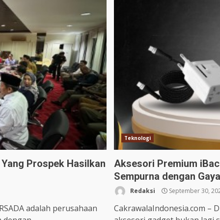
Teknologi
s Yang Prospek Hasilkan
Aksesori Premium iBac
Sempurna dengan Gaya
Redaksi
September 30, 20
ERSADA adalah perusahaan
CakrawalaIndonesia.com – Di 