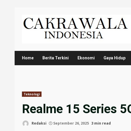
Skip
to
content
Home
Berita Terkini
Ekonomi
Gaya Hidup
Teknologi
Realme 15 Series 5G
Redaksi
September 26, 2025
3 min read