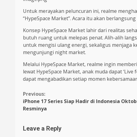
Untuk merayakan peluncuran ini, realme menghad
“HypeSpace Market”. Acara itu akan berlangsung d
Konsep HypeSpace Market lahir dari realitas seha
butuh ruang untuk melepas penat. Alih-alih lan
untuk mengisi ulang energi, sekaligus menjaga
mengunjungi night market.
Melalui HypeSpace Market, realme ingin member
lewat HypeSpace Market, anak muda dapat ‘Live fo
dapat mengabadikan setiap momen kebersamaan be
Continue
Previous:
iPhone 17 Series Siap Hadir di Indonesia Oktob
Reading
Resminya
Leave a Reply