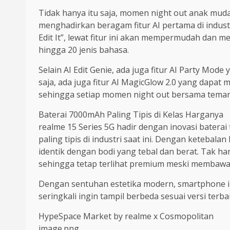
Tidak hanya itu saja, momen night out anak muda 
menghadirkan beragam fitur AI pertama di industri
Edit It”, lewat fitur ini akan mempermudah dan 
hingga 20 jenis bahasa.
Selain AI Edit Genie, ada juga fitur AI Party Mod
saja, ada juga fitur AI MagicGlow 2.0 yang dapat
sehingga setiap momen night out bersama teman,
Baterai 7000mAh Paling Tipis di Kelas Harganya
realme 15 Series 5G hadir dengan inovasi batera
paling tipis di industri saat ini. Dengan keteb
identik dengan bodi yang tebal dan berat. Tak ha
sehingga tetap terlihat premium meski membawa 
Dengan sentuhan estetika modern, smartphone in
seringkali ingin tampil berbeda sesuai versi ter
HypeSpace Market by realme x Cosmopolitan
image.png