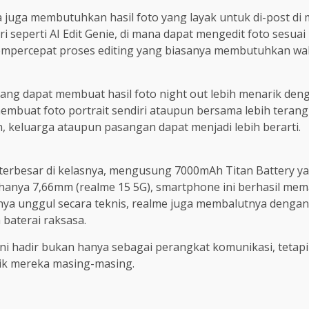
juga membutuhkan hasil foto yang layak untuk di-post di me
 seperti AI Edit Genie, di mana dapat mengedit foto sesuai 
mempercepat proses editing yang biasanya membutuhkan wak
e yang dapat membuat hasil foto night out lebih menarik den
 membuat foto portrait sendiri ataupun bersama lebih terang
 keluarga ataupun pasangan dapat menjadi lebih berarti.
i terbesar di kelasnya, mengusung 7000mAh Titan Battery ya
alan hanya 7,66mm (realme 15 5G), smartphone ini berhasil
nya unggul secara teknis, realme juga membalutnya dengan d
baterai raksasa.
i hadir bukan hanya sebagai perangkat komunikasi, tetap
baik mereka masing-masing.