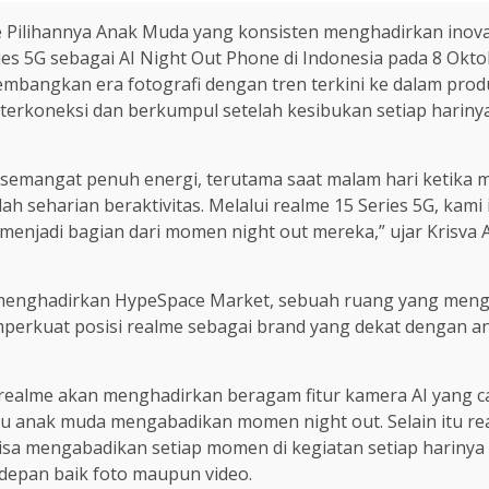
 Pilihannya Anak Muda yang konsisten menghadirkan inovas
 5G sebagai AI Night Out Phone di Indonesia pada 8 Okto
angkan era fotografi dengan tren terkini ke dalam produk
erkoneksi dan berkumpul setelah kesibukan setiap harinya
n semangat penuh energi, terutama saat malam hari ketik
elah seharian beraktivitas. Melalui realme 15 Series 5G, ka
menjadi bagian dari momen night out mereka,” ujar Krisva A
menghadirkan HypeSpace Market, sebuah ruang yang mengg
emperkuat posisi realme sebagai brand yang dekat dengan a
 realme akan menghadirkan beragam fitur kamera AI yang can
anak muda mengabadikan momen night out. Selain itu real
bisa mengabadikan setiap momen di kegiatan setiap hariny
 depan baik foto maupun video.