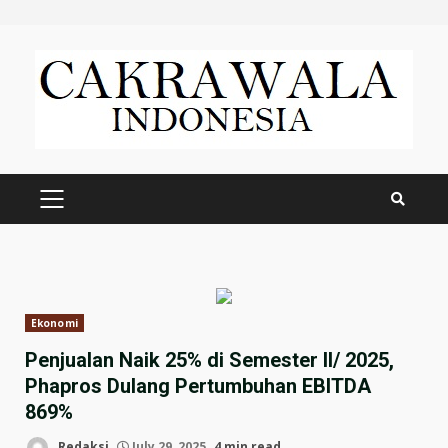
Skip
to
content
PRIMARY
MENU
Ekonomi
Penjualan Naik 25% di Semester II/ 2025,
Phapros Dulang Pertumbuhan EBITDA
869%
Redaksi
July 29, 2025
4 min read