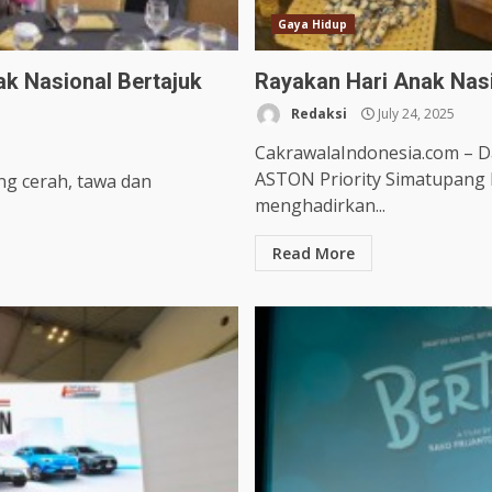
Gaya Hidup
ak Nasional Bertajuk
Rayakan Hari Anak Nasi
Redaksi
July 24, 2025
CakrawalaIndonesia.com – D
ASTON Priority Simatupang 
ng cerah, tawa dan
menghadirkan...
Read More