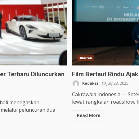
Hiburan
er Terbaru Diluncurkan
Film Bertaut Rindu Aja
Redaksi
July 23, 2025
Cakrawala Indonesia — Sete
lewat rangkaian roadshow, fil
bali menegaskan
melalui peluncuran dua
Read More