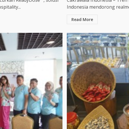
ncurkan ReadyDose™, solusi
Cakrawala Indonesia – Tren 
itality...
Indonesia mendorong realme
Read More