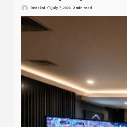
Redaksi
July 7, 2026
2 min read