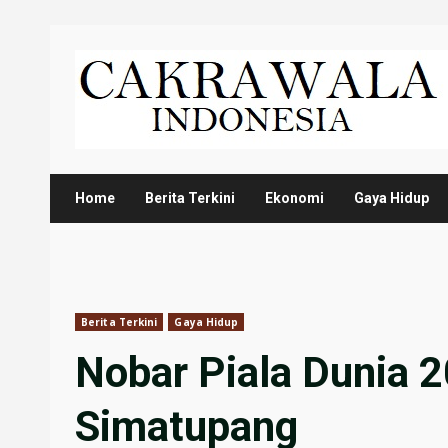
Skip
to
content
Home
Berita Terkini
Ekonomi
Gaya Hidup
Berita Terkini
Gaya Hidup
Nobar Piala Dunia 2
Simatupang