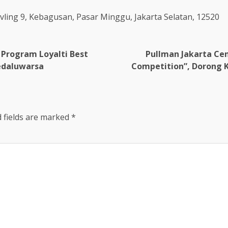
avling 9, Kebagusan, Pasar Minggu, Jakarta Selatan, 12520
Program Loyalti Best
Pullman Jakarta Cen
edaluwarsa
Competition”, Dorong K
 fields are marked
*