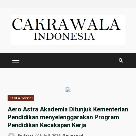
Skip
to
content
PRIMARY
MENU
Berita Terkini
Aero Astra Akademia Ditunjuk Kementerian
Pendidikan menyelenggarakan Program
Pendidikan Kecakapan Kerja
Redaksi
July 5, 2026
3 min read