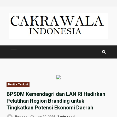
Skip
to
content
PRIMARY
MENU
Berita Terkini
BPSDM Kemendagri dan LAN RI Hadirkan
Pelatihan Region Branding untuk
Tingkatkan Potensi Ekonomi Daerah
Redaksi
June 20, 2026
2 min read