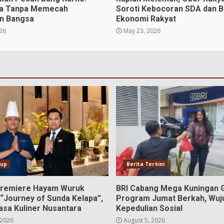
a Tanpa Memecah
Soroti Kebocoran SDA dan 
n Bangsa
Ekonomi Rakyat
026
May 23, 2026
dup
Berita Terkini
Premiere Hayam Wuruk
BRI Cabang Mega Kuningan G
 “Journey of Sunda Kelapa”,
Program Jumat Berkah, Wuj
asa Kuliner Nusantara
Kepedulian Sosial
 2026
August 5, 2026