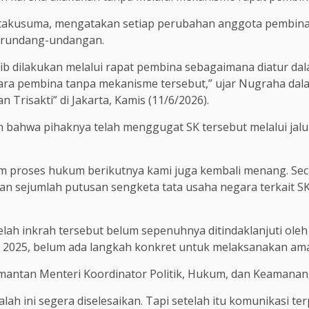
takusuma, mengatakan setiap perubahan anggota pembina 
erundang-undangan.
ib dilakukan melalui rapat pembina sebagaimana diatur 
ra pembina tanpa mekanisme tersebut,” ujar Nugraha dala
risakti” di Jakarta, Kamis (11/6/2026).
bahwa pihaknya telah menggugat SK tersebut melalui ja
am proses hukum berikutnya kami juga kembali menang. Se
ngan sejumlah putusan sengketa tata usaha negara terkait 
lah inkrah tersebut belum sepenuhnya ditindaklanjuti oleh
 2025, belum ada langkah konkret untuk melaksanakan ama
antan Menteri Koordinator Politik, Hukum, dan Keamanan, 
lah ini segera diselesaikan. Tapi setelah itu komunikasi 