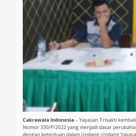
Cakrawala Indonesia
– Yayasan Trisakti kembal
Nomor 330/P/2022 yang menjadi dasar perubahan
dengan ketentuan dalam Undang-Undang Yayasan