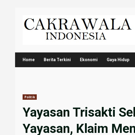
Skip
to
content
Home
Berita Terkini
Ekonomi
Gaya Hidup
Politik
Yayasan Trisakti S
Yayasan, Klaim Men