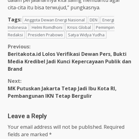
dalam perjalanannya kita saling membantu agar
cita-cita itu bisa terwujud,” pungkasnya.
Tags:
Anggota Dewan Energi Nasional
DEN
Energi
Indonesia
Helmi Romdhoni
Krisis Global
Pemimpin
Redaksi
Presiden Prabowo
Satya Widya Yudha
Continue
Previous:
Beritakota.id Lolos Verifikasi Dewan Pers, Bukti
Reading
Media Kredibel Jadi Kunci Kepercayaan Publik dan
Brand
Next:
MK Putuskan Jakarta Tetap Jadi Ibu Kota RI,
Pembangunan IKN Tetap Bergulir
Leave a Reply
Your email address will not be published.
Required
fields are marked
*