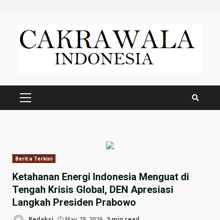
Skip
to
content
PRIMARY
MENU
Berita Terkini
Ketahanan Energi Indonesia Menguat di
Tengah Krisis Global, DEN Apresiasi
Langkah Presiden Prabowo
Redaksi
May 28, 2026
3 min read