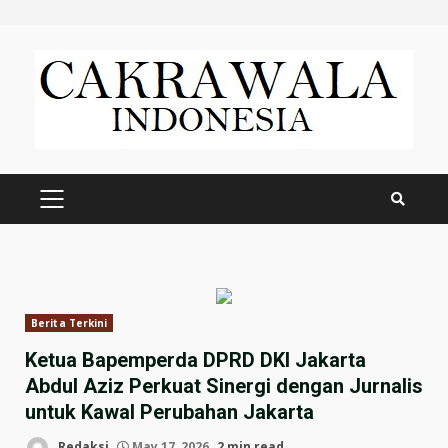
Skip
to
content
PRIMARY
MENU
Berita Terkini
Ketua Bapemperda DPRD DKI Jakarta
Abdul Aziz Perkuat Sinergi dengan Jurnalis
untuk Kawal Perubahan Jakarta
Redaksi
May 17, 2026
2 min read