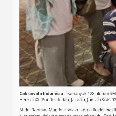
Cakrawala Indonesia
– Sebanyak 128 alumni SMP
Hero di XXI Pondok Indah, Jakarta, Jum’at (3/4/202
Abdul Rahman Mandole selaku ketua Ikadelima (Ik
silaturahmi dalam suasana merayakan Idul Fitri 1