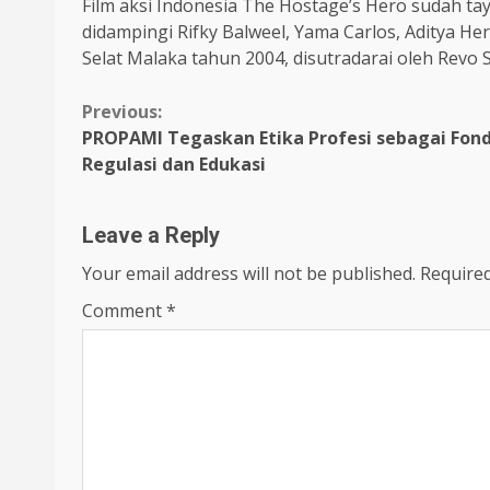
Film aksi Indonesia The Hostage’s Hero sudah ta
didampingi Rifky Balweel, Yama Carlos, Aditya He
Selat Malaka tahun 2004, disutradarai oleh Revo S.
Continue
Previous:
PROPAMI Tegaskan Etika Profesi sebagai Fond
Reading
Regulasi dan Edukasi
Leave a Reply
Your email address will not be published.
Required
Comment
*