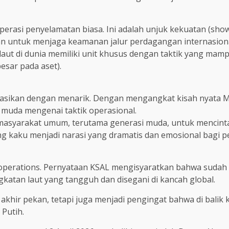
erasi penyelamatan biasa. Ini adalah unjuk kekuatan (sho
an untuk menjaga keamanan jalur perdagangan internasiona
 laut di dunia memiliki unit khusus dengan taktik yang m
besar pada aset).
entasikan dengan menarik. Dengan mengangkat kisah nyata M
t muda mengenai taktik operasional.
 masyarakat umum, terutama generasi muda, untuk mencinta
g kaku menjadi narasi yang dramatis dan emosional bagi p
nt operations. Pernyataan KSAL mengisyaratkan bahwa sudah 
katan laut yang tangguh dan disegani di kancah global.
akhir pekan, tetapi juga menjadi pengingat bahwa di balik k
Putih.