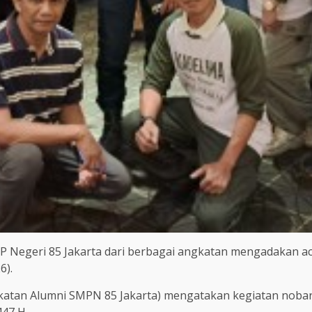
 Negeri 85 Jakarta dari berbagai angkatan mengadakan ac
6).
atan Alumni SMPN 85 Jakarta) mengatakan kegiatan nobar i
447 H.