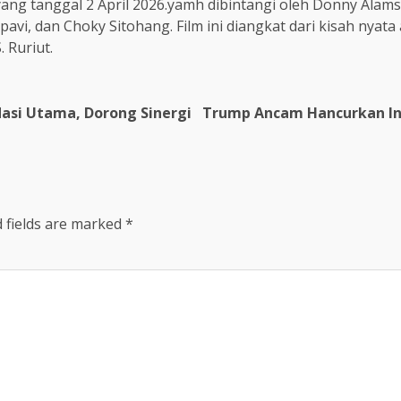
yang tanggal 2 April 2026.yamh dibintangi oleh Donny Alam
rpavi, dan Choky Sitohang. Film ini diangkat dari kisah nya
 Ruriut.
asi Utama, Dorong Sinergi
Trump Ancam Hancurkan Inf
 fields are marked
*