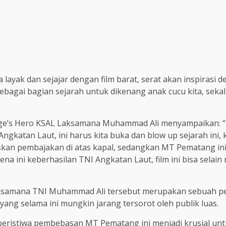
ia layak dan sejajar dengan film barat, serat akan inspiras
sebagai bagian sejarah untuk dikenang anak cucu kita, sekal
tage’s Hero KSAL Laksamana Muhammad Ali menyampaikan: 
katan Laut, ini harus kita buka dan blow up sejarah ini, 
kan pembajakan di atas kapal, sedangkan MT Pematang ini 
rena ini keberhasilan TNI Angkatan Laut, film ini bisa selai
Laksamana TNI Muhammad Ali tersebut merupakan sebuah 
yang selama ini mungkin jarang tersorot oleh publik luas.
ristiwa pembebasan MT Pematang ini menjadi krusial untuk