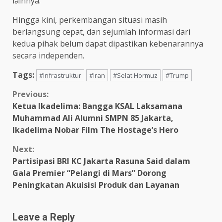
lainnya.
Hingga kini, perkembangan situasi masih
berlangsung cepat, dan sejumlah informasi dari
kedua pihak belum dapat dipastikan kebenarannya
secara independen.
Tags:
#Infrastruktur
#Iran
#Selat Hormuz
#Trump
Continue
Previous:
Ketua Ikadelima: Bangga KSAL Laksamana
Reading
Muhammad Ali Alumni SMPN 85 Jakarta,
Ikadelima Nobar Film The Hostage’s Hero
Next:
Partisipasi BRI KC Jakarta Rasuna Said dalam
Gala Premier “Pelangi di Mars” Dorong
Peningkatan Akuisisi Produk dan Layanan
Leave a Reply