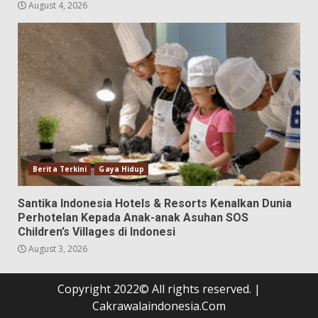
August 4, 2026
Berita Terkini
Gaya Hidup
Santika Indonesia Hotels & Resorts Kenalkan Dunia
Perhotelan Kepada Anak-anak Asuhan SOS
Children’s Villages di Indonesi
August 3, 2026
Copyright 2022© All rights reserved.
|
Cakrawalaindonesia.Com