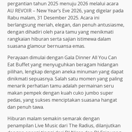
pergantian tahun 2025 menuju 2026 melalui acara
AU REVOIR – New Year’s Eve 2026, yang digelar pada
Rabu malam, 31 Desember 2025. Acara ini
berlangsung meriah, elegan, dan penuh antusiasme,
dengan dihadiri oleh para tamu yang menikmati
rangkaian hiburan serta sajian istimewa dalam
suasana glamour bernuansa emas.
Perayaan dimulai dengan Gala Dinner All You Can
Eat Buffet yang menyuguhkan beragam hidangan
pilihan, lengkap dengan aneka minuman yang dapat
dinikmati sepuasnya. Salah satu momen yang paling
menarik perhatian tamu adalah permainan seru
makan pempek dengan kuah cuko jumbo super
pedas, yang sukses menciptakan suasana hangat
dan penuh tawa.
Hiburan malam semakin semarak dengan
penampilan Live Music dari The Radius, dilanjutkan