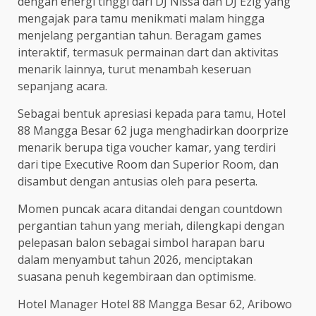
dengan energi tinggi dari DJ Nissa dan DJ Ezig yang
mengajak para tamu menikmati malam hingga
menjelang pergantian tahun. Beragam games
interaktif, termasuk permainan dart dan aktivitas
menarik lainnya, turut menambah keseruan
sepanjang acara.
Sebagai bentuk apresiasi kepada para tamu, Hotel
88 Mangga Besar 62 juga menghadirkan doorprize
menarik berupa tiga voucher kamar, yang terdiri
dari tipe Executive Room dan Superior Room, dan
disambut dengan antusias oleh para peserta.
Momen puncak acara ditandai dengan countdown
pergantian tahun yang meriah, dilengkapi dengan
pelepasan balon sebagai simbol harapan baru
dalam menyambut tahun 2026, menciptakan
suasana penuh kegembiraan dan optimisme.
Hotel Manager Hotel 88 Mangga Besar 62, Aribowo