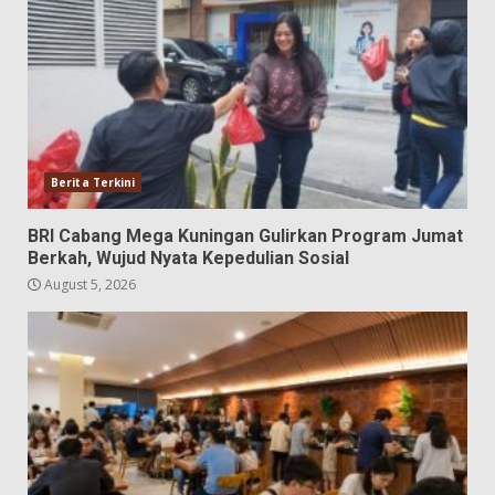
Berita Terkini
BRI Cabang Mega Kuningan Gulirkan Program Jumat
Berkah, Wujud Nyata Kepedulian Sosial
August 5, 2026