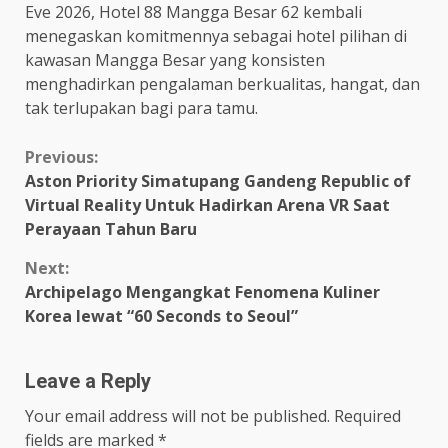
Eve 2026, Hotel 88 Mangga Besar 62 kembali
menegaskan komitmennya sebagai hotel pilihan di
kawasan Mangga Besar yang konsisten
menghadirkan pengalaman berkualitas, hangat, dan
tak terlupakan bagi para tamu.
Continue
Previous:
Aston Priority Simatupang Gandeng Republic of
Reading
Virtual Reality Untuk Hadirkan Arena VR Saat
Perayaan Tahun Baru
Next:
Archipelago Mengangkat Fenomena Kuliner
Korea lewat “60 Seconds to Seoul”
Leave a Reply
Your email address will not be published.
Required
fields are marked
*