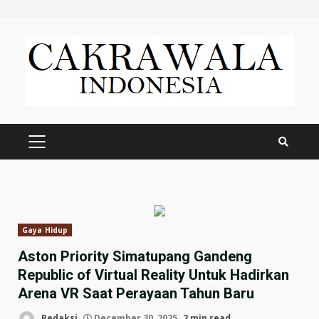
Skip
to
content
PRIMARY
MENU
Gaya Hidup
Aston Priority Simatupang Gandeng
Republic of Virtual Reality Untuk Hadirkan
Arena VR Saat Perayaan Tahun Baru
Redaksi
December 30, 2025
2 min read