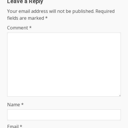
Leave a Reply
Your email address will not be published.
Required
fields are marked
*
Comment
*
Name
*
Email
*