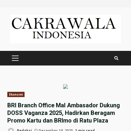
Skip
to
content
PRIMARY
MENU
Ekonomi
BRI Branch Office Mal Ambasador Dukung
DOSS Vaganza 2025, Hadirkan Beragam
Promo Kartu dan BRImo di Ratu Plaza
Redaksi
December 18, 2025
1 min read