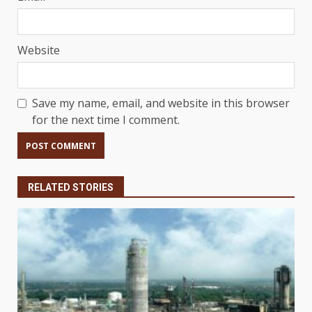
Website
Save my name, email, and website in this browser
for the next time I comment.
RELATED STORIES