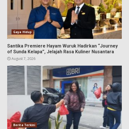
Gaya Hidup
Santika Premiere Hayam Wuruk Hadirkan “Journey
of Sunda Kelapa”, Jelajah Rasa Kuliner Nusantara
August 7, 2026
Berita Terkini