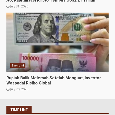
AS, Kapitalisasi Kripto Tembus US$2,21 Triliun
July 31, 2026
Ekonomi
Rupiah Balik Melemah Setelah Menguat, Investor
Waspadai Risiko Global
July 20, 2026
TIME LINE