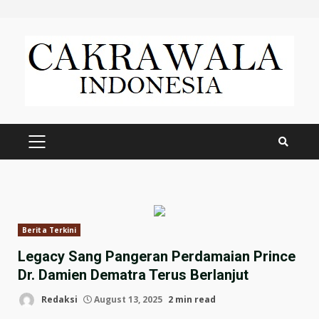
Skip
to
content
PRIMARY
MENU
Berita Terkini
Legacy Sang Pangeran Perdamaian Prince
Dr. Damien Dematra Terus Berlanjut
Redaksi
August 13, 2025
2 min read