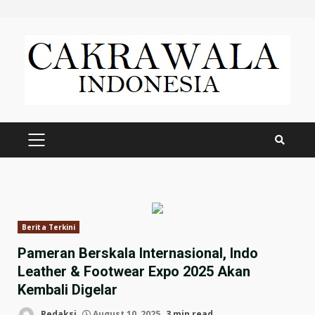
Skip
to
content
PRIMARY
MENU
Berita Terkini
Pameran Berskala Internasional, Indo
Leather & Footwear Expo 2025 Akan
Kembali Digelar
Redaksi
August 10, 2025
3 min read