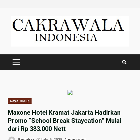
Skip
to
content
PRIMARY
MENU
Gaya Hidup
Maxone Hotel Kramat Jakarta Hadirkan
Promo “School Break Staycation” Mulai
dari Rp 383.000 Nett
Redaksi
July 5, 2025
1 min read