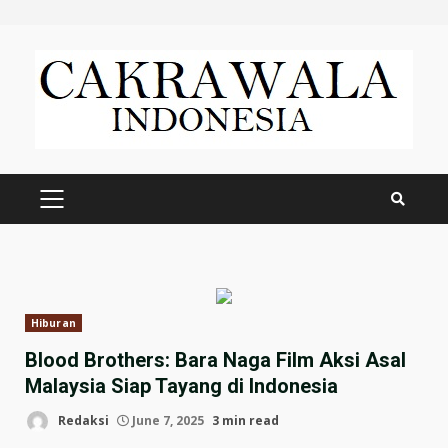
Skip
to
content
PRIMARY
MENU
Hiburan
Blood Brothers: Bara Naga Film Aksi Asal
Malaysia Siap Tayang di Indonesia
Redaksi
June 7, 2025
3 min read