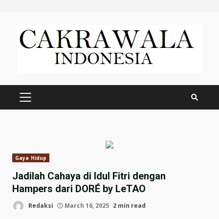
Skip
to
content
PRIMARY
MENU
Gaya Hidup
Jadilah Cahaya di Idul Fitri dengan
Hampers dari DORÉ by LeTAO
Redaksi
March 16, 2025
2 min read