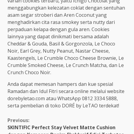
varian cookies terbaru, yaitu Ichigo Chocolat yang
menggabungkan kelezatan coklat dengan sentuhan
asam segar stroberi dan Aren Coconut yang
menghadirkan cita rasa smokey serta nutty dari
perpaduan kelapa dengan gula aren. Cookies
lainnya yang dapat dinikmati bersama adalah
Cheddar & Gouda, Basil & Gorgonzola, Le Choco
Noir, Earl Grey, Nutty Peanut, Nastar Cheese,
Kaastengels, Le Crumble Choco Cheese Brownie, Le
Crumble Smoked Cheese, Le Crunch Matcha, dan Le
Crunch Choco Noir.
Anda dapat memesan hampers dan kue spesial
Ramadan dan Idul Fitri secara online melalui website
dorebyletao.com atau WhatsApp 0812 3334 5888,
serta pembelian di toko DORÉ by LeTAO terdekat!
Continue
Previous:
SKINTIFIC Perfect Stay Velvet Matte Cushion
Reading