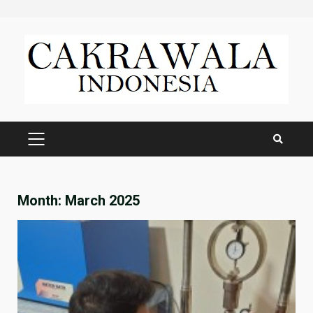
Skip
to
content
PRIMARY
MENU
Month:
March 2025