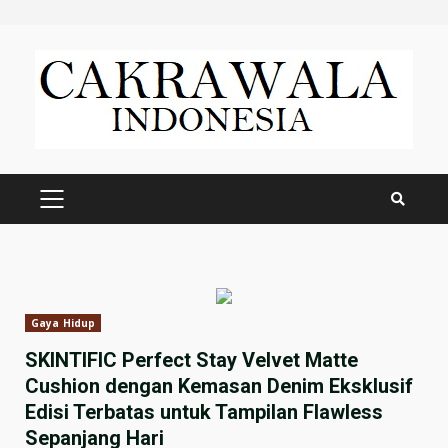
Skip
to
content
PRIMARY
MENU
Gaya Hidup
SKINTIFIC Perfect Stay Velvet Matte
Cushion dengan Kemasan Denim Eksklusif
Edisi Terbatas untuk Tampilan Flawless
Sepanjang Hari