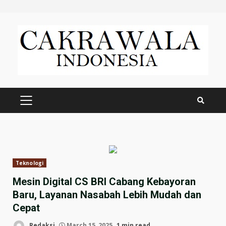
Skip
to
content
PRIMARY
MENU
Teknologi
Mesin Digital CS BRI Cabang Kebayoran
Baru, Layanan Nasabah Lebih Mudah dan
Cepat
Redaksi
March 15, 2025
1 min read