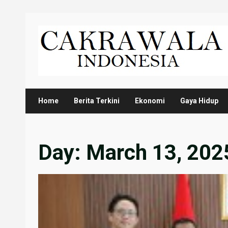
Skip
to
content
Home
Berita Terkini
Ekonomi
Gaya Hidup
Day:
March 13, 202