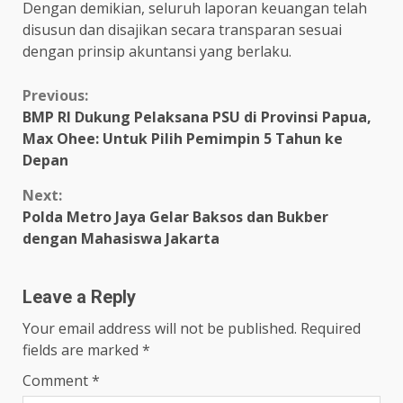
Dengan demikian, seluruh laporan keuangan telah
disusun dan disajikan secara transparan sesuai
dengan prinsip akuntansi yang berlaku.
Continue
Previous:
BMP RI Dukung Pelaksana PSU di Provinsi Papua,
Reading
Max Ohee: Untuk Pilih Pemimpin 5 Tahun ke
Depan
Next:
Polda Metro Jaya Gelar Baksos dan Bukber
dengan Mahasiswa Jakarta
Leave a Reply
Your email address will not be published.
Required
fields are marked
*
Comment
*