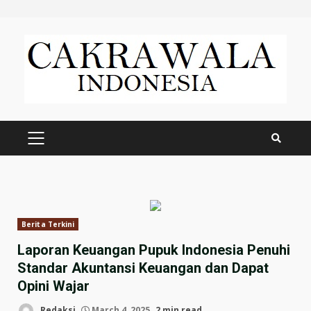
Skip
to
content
PRIMARY
MENU
Berita Terkini
Laporan Keuangan Pupuk Indonesia Penuhi
Standar Akuntansi Keuangan dan Dapat
Opini Wajar
Redaksi
March 4, 2025
2 min read