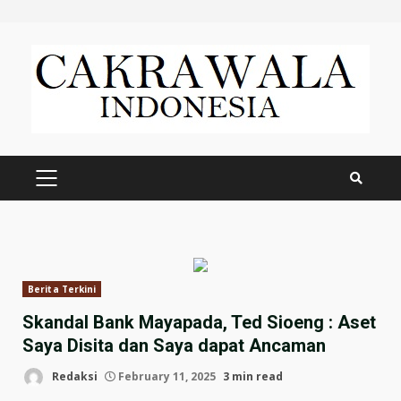
Skip
to
content
PRIMARY
MENU
Berita Terkini
Skandal Bank Mayapada, Ted Sioeng : Aset
Saya Disita dan Saya dapat Ancaman
Redaksi
February 11, 2025
3 min read