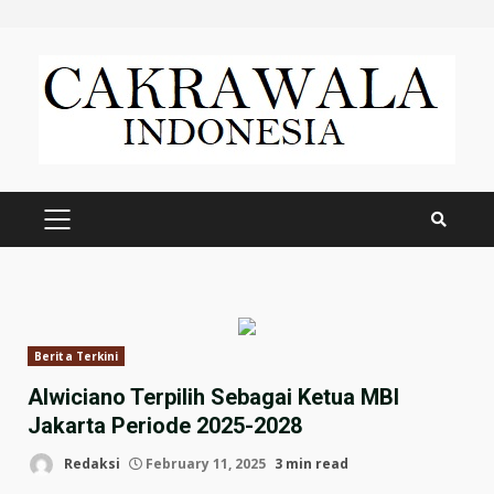
Skip
to
content
PRIMARY
MENU
Berita Terkini
Alwiciano Terpilih Sebagai Ketua MBI
Jakarta Periode 2025-2028
Redaksi
February 11, 2025
3 min read