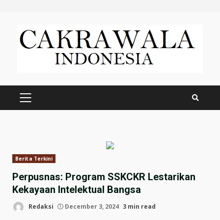
Skip
to
content
PRIMARY
MENU
Berita Terkini
Perpusnas: Program SSKCKR Lestarikan
Kekayaan Intelektual Bangsa
Redaksi
December 3, 2024
3 min read