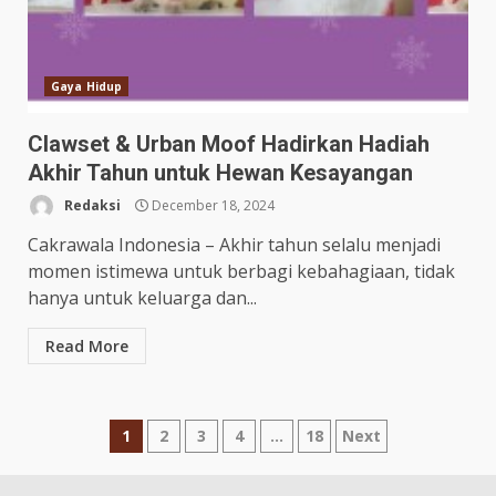
Gaya Hidup
Clawset & Urban Moof Hadirkan Hadiah
Akhir Tahun untuk Hewan Kesayangan
Redaksi
December 18, 2024
Cakrawala Indonesia – Akhir tahun selalu menjadi
momen istimewa untuk berbagi kebahagiaan, tidak
hanya untuk keluarga dan...
Read More
Posts
1
2
3
4
…
18
Next
pagination