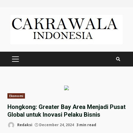
Skip
to
content
PRIMARY
MENU
Ekonomi
Hongkong: Greater Bay Area Menjadi Pusat
Global untuk Inovasi Pelaku Bisnis
Redaksi
December 24, 2024
3 min read