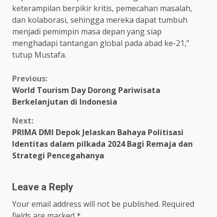
keterampilan berpikir kritis, pemecahan masalah,
dan kolaborasi, sehingga mereka dapat tumbuh
menjadi pemimpin masa depan yang siap
menghadapi tantangan global pada abad ke-21,”
tutup Mustafa.
Continue
Previous:
World Tourism Day Dorong Pariwisata
Reading
Berkelanjutan di Indonesia
Next:
PRIMA DMI Depok Jelaskan Bahaya Politisasi
Identitas dalam pilkada 2024 Bagi Remaja dan
Strategi Pencegahanya
Leave a Reply
Your email address will not be published.
Required
fields are marked
*