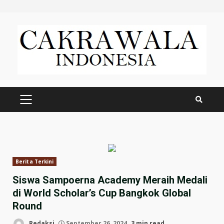
Skip
to
content
PRIMARY
MENU
Berita Terkini
Siswa Sampoerna Academy Meraih Medali
di World Scholar’s Cup Bangkok Global
Round
Redaksi
September 26, 2024
3 min read