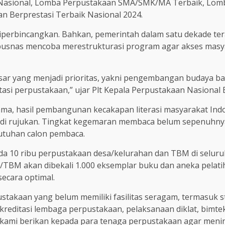
 Nasional, Lomba Perpustakaan SMA/SMK/MA Terbaik, Lomb
n Berprestasi Terbaik Nasional 2024.
 diperbincangkan. Bahkan, pemerintah dalam satu dekade te
rpusnas mencoba merestrukturasi program agar akses mas
esar yang menjadi prioritas, yakni pengembangan budaya ba
tasi perpustakaan,” ujar Plt Kepala Perpustakaan Nasional E
ama, hasil pembangunan kecakapan literasi masyarakat In
di rujukan. Tingkat kegemaran membaca belum sepenuhnya
utuhan calon pembaca.
a 10 ribu perpustakaan desa/kelurahan dan TBM di seluru
a/TBM akan dibekali 1.000 eksemplar buku dan aneka pelat
ecara optimal.
takaan yang belum memiliki fasilitas seragam, termasuk s
akreditasi lembaga perpustakaan, pelaksanaan diklat, bimte
 kami berikan kepada para tenaga perpustakaan agar meni