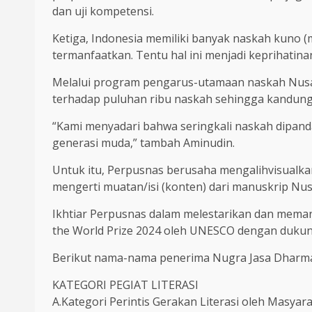
dan uji kompetensi.
Ketiga, Indonesia memiliki banyak naskah kuno 
termanfaatkan. Tentu hal ini menjadi keprihatin
Melalui program pengarus-utamaan naskah Nusanta
terhadap puluhan ribu naskah sehingga kandung
“Kami menyadari bahwa seringkali naskah dipandan
generasi muda,” tambah Aminudin.
Untuk itu, Perpusnas berusaha mengalihvisualka
mengerti muatan/isi (konten) dari manuskrip Nus
Ikhtiar Perpusnas dalam melestarikan dan mema
the World Prize 2024 oleh UNESCO dengan dukun
Berikut nama-nama penerima Nugra Jasa Dharma
KATEGORI PEGIAT LITERASI
A.Kategori Perintis Gerakan Literasi oleh Masyar