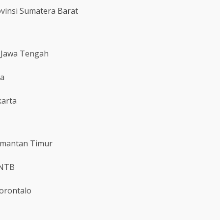
vinsi Sumatera Barat
i Jawa Tengah
ta
karta
limantan Timur
 NTB
orontalo