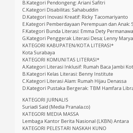
B.Kategori Pendongeng: Ariani Safitri
C.Kategori Disabilitas: Sahabuddin
D.Kategori Inovasi Kreatif: Ricky Tacomariyanto
E.Kategori Pemberdayaan Perempuan dan Anak: S
F.Kategori Bunda Literasi: Emma Dety Permanawa
G.Kategori Penggerak Literasi Desa; Lenny Marya
KATEGORI KABUPATEN/KOTA LITERASI*
Kota Surabaya
KATEGORI KOMUNITAS LITERASI*
A.Kategori Literasi Inklusif: Rumah Baca Jambi K
B.Kategori Kelas Literasi: Benny Institute
C.Kategori Literasi Alam: Rumah Hijau Denassa
D.Kategori Pustaka Bergerak: TBM Hamfara Libr
KATEGORI JURNALIS
Suriadi Said (Media Pranala.co)
KATEGORI MEDIA MASSA
Lembaga Kantor Berita Nasional (LKBN) Antara
KATEGORI PELESTARI NASKAH KUNO