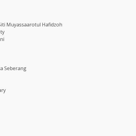
iti Muyassaarotul Hafidzoh
ty
ni
ota Seberang
ary