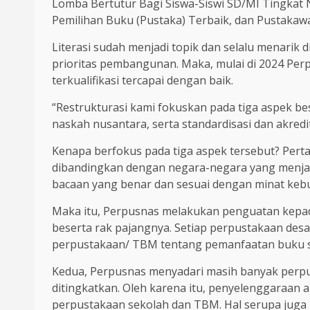
Lomba Bertutur Bagi Siswa-Siswi SD/MI Tingkat
Pemilihan Buku (Pustaka) Terbaik, dan Pustakawa
Literasi sudah menjadi topik dan selalu menarik
prioritas pembangunan. Maka, mulai di 2024 Pe
terkualifikasi tercapai dengan baik.
“Restrukturasi kami fokuskan pada tiga aspek b
naskah nusantara, serta standardisasi dan akredi
Kenapa berfokus pada tiga aspek tersebut? Pert
dibandingkan dengan negara-negara yang menja
bacaan yang benar dan sesuai dengan minat keb
Maka itu, Perpusnas melakukan penguatan kepad
beserta rak pajangnya. Setiap perpustakaan des
perpustakaan/ TBM tentang pemanfaatan buku s
Kedua, Perpusnas menyadari masih banyak perpus
ditingkatkan. Oleh karena itu, penyelenggaraan 
perpustakaan sekolah dan TBM. Hal serupa juga