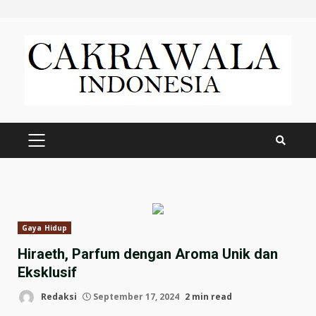
Skip
to
content
PRIMARY
MENU
Gaya Hidup
Hiraeth, Parfum dengan Aroma Unik dan
Eksklusif
Redaksi
September 17, 2024
2 min read