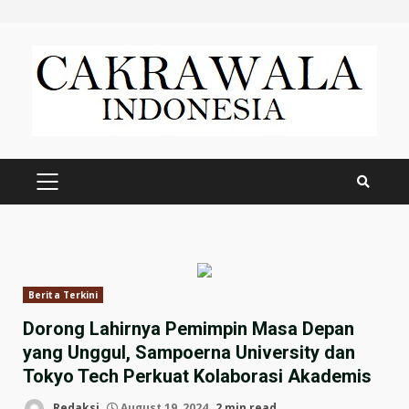
Skip
to
content
PRIMARY
MENU
Berita Terkini
Dorong Lahirnya Pemimpin Masa Depan
yang Unggul, Sampoerna University dan
Tokyo Tech Perkuat Kolaborasi Akademis
Redaksi
August 19, 2024
2 min read