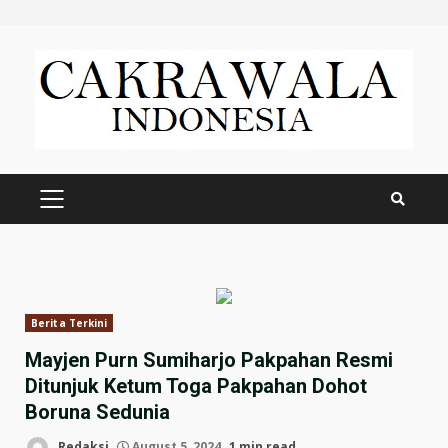
Skip
to
content
PRIMARY
MENU
Berita Terkini
Mayjen Purn Sumiharjo Pakpahan Resmi
Ditunjuk Ketum Toga Pakpahan Dohot
Boruna Sedunia
Redaksi
August 5, 2024
1 min read