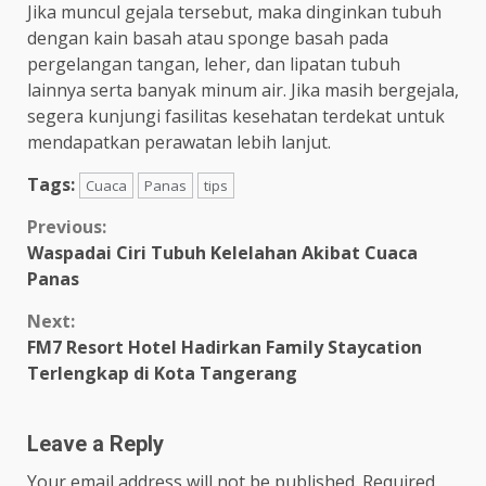
Jika muncul gejala tersebut, maka dinginkan tubuh
dengan kain basah atau sponge basah pada
pergelangan tangan, leher, dan lipatan tubuh
lainnya serta banyak minum air. Jika masih bergejala,
segera kunjungi fasilitas kesehatan terdekat untuk
mendapatkan perawatan lebih lanjut.
Tags:
Cuaca
Panas
tips
Continue
Previous:
Waspadai Ciri Tubuh Kelelahan Akibat Cuaca
Reading
Panas
Next:
FM7 Resort Hotel Hadirkan Family Staycation
Terlengkap di Kota Tangerang
Leave a Reply
Your email address will not be published.
Required