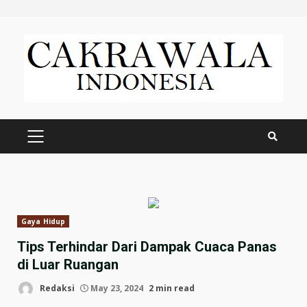
Skip
to
content
PRIMARY
MENU
Gaya Hidup
Tips Terhindar Dari Dampak Cuaca Panas
di Luar Ruangan
Redaksi
May 23, 2024
2 min read