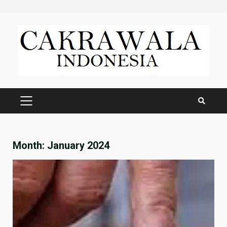
Skip
to
content
PRIMARY
MENU
Month:
January 2024