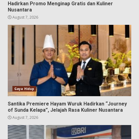
Hadirkan Promo Menginap Gratis dan Kuliner
Nusantara
August 7, 2026
Gaya Hidup
Santika Premiere Hayam Wuruk Hadirkan “Journey
of Sunda Kelapa”, Jelajah Rasa Kuliner Nusantara
August 7, 2026