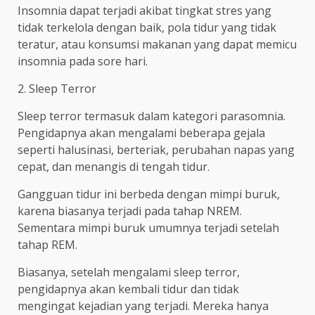
Insomnia dapat terjadi akibat tingkat stres yang
tidak terkelola dengan baik, pola tidur yang tidak
teratur, atau konsumsi makanan yang dapat memicu
insomnia pada sore hari.
2. Sleep Terror
Sleep terror termasuk dalam kategori parasomnia.
Pengidapnya akan mengalami beberapa gejala
seperti halusinasi, berteriak, perubahan napas yang
cepat, dan menangis di tengah tidur.
Gangguan tidur ini berbeda dengan mimpi buruk,
karena biasanya terjadi pada tahap NREM.
Sementara mimpi buruk umumnya terjadi setelah
tahap REM.
Biasanya, setelah mengalami sleep terror,
pengidapnya akan kembali tidur dan tidak
mengingat kejadian yang terjadi. Mereka hanya