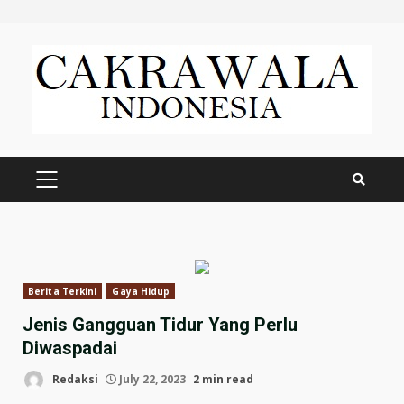
Skip
to
content
PRIMARY
MENU
Berita Terkini
Gaya Hidup
Jenis Gangguan Tidur Yang Perlu
Diwaspadai
Redaksi
July 22, 2023
2 min read