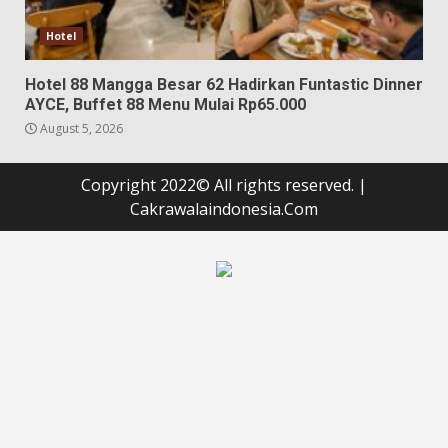
Hotel
Hotel 88 Mangga Besar 62 Hadirkan Funtastic Dinner
AYCE, Buffet 88 Menu Mulai Rp65.000
August 5, 2026
Copyright 2022© All rights reserved.
|
Cakrawalaindonesia.Com