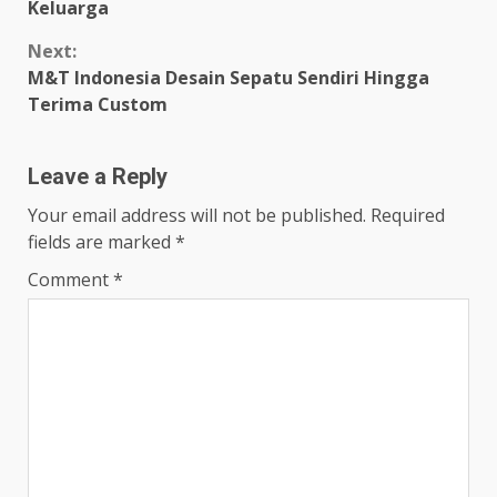
Reading
Keluarga
Next:
M&T Indonesia Desain Sepatu Sendiri Hingga
Terima Custom
Leave a Reply
Your email address will not be published.
Required
fields are marked
*
Comment
*