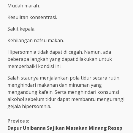
Mudah marah.
Kesulitan konsentrasi.
Sakit kepala.
Kehilangan nafsu makan.
Hipersomnia tidak dapat di cegah. Namun, ada
beberapa langkah yang dapat dilakukan untuk
memperbaiki kondisi ini.
Salah staunya menjalankan pola tidur secara rutin,
menghindari makanan dan minuman yang
mengandung kafein. Serta menghindari konsumsi
alkohol sebelum tidur dapat membantu mengurangi
gejala hipersomnia.
Continue
Previous:
Dapur Unibanna Sajikan Masakan Minang Resep