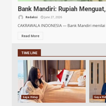
Bank Mandiri: Rupiah Menguat
Redaksi
June 27, 2026
CAKRAWALA INDONESIA — Bank Mandiri menilai pe
Read More
TIME LINE
Gaya Hidup
Gaya Hi